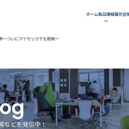
ホーム
製品情報
展示会
争～ついにマイセックでも勃発～
log
常などを発信中！