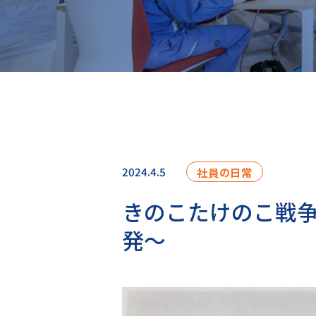
2024.4.5
社員の日常
きのこたけのこ戦
発～