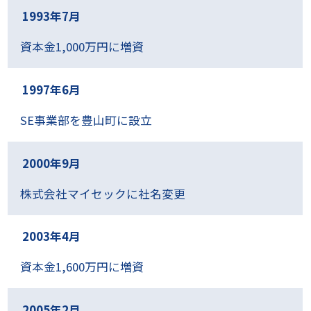
(株)メニコン
1993年7月
●
ヤマハ(株)
●
資本金1,000万円に増資
ヤマハ発動機(株)
●
(株)LIXIL
●
東海4県大学・官公庁・試験所 他
●
1997年6月
SE事業部を豊山町に設立
2000年9月
株式会社マイセックに社名変更
2003年4月
資本金1,600万円に増資
2005年2月