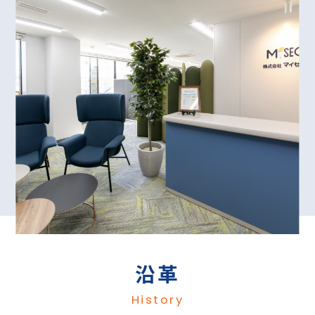
サントリープロダクツ(株)
●
スカラ(株)
●
JSR(株)
●
大栄工業(株)
●
新東工業(株)
●
(株)ダルトン
●
(株)ジェイテクト
●
(株)テストー
●
スズキ(株)
●
東京光電(株)
●
住友理工(株)
●
東レエンジニアリング(株)
●
ソニー(株)
●
(株)トプコンテクノハウス
●
(株)SOKEN
●
トラスコ中山(株)
●
大王製紙(株)
●
日本エマソン(株)ブランソン事業部
●
中部電力(株)
●
日本キスラー(株)
●
(株)デンソー
●
日本光電工業(株)
●
東亞合成(株)
●
日本電色工業(株)
●
東レ(株)
●
パーカー・ハネフィン日本(株)
●
東海旅客鉄道(株)
●
阪和化工機(株)
●
(株)東海理化電機製作所
●
沿革
(株)光屋ライティング
●
東邦ガス(株)
●
日立アプライアンス(株)
●
トヨタ自動車(株)
History
●
(株)日立ハイテクサイエンス
●
(株)豊田自動織機
●