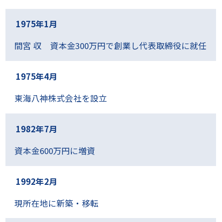
フクダ電子(株)
●
豊田通商(株)
●
(株)フォトロン
●
1975年1月
(株)豊田中央研究所
●
ポリテックジャパン(株)
●
日油(株)
●
メイク(株)
間宮 収 資本金300万円で創業し代表取締役に就任
●
日東電工(株)
●
(株)ヤガミ
●
日本ガイシ(株)
●
ヤマト科学(株)
●
1975年4月
日本特殊陶業(株)
●
流体工業(株) 他
●
日本ペイントホールディングス(株)
●
東海八神株式会社を設立
パナソニック(株)
●
林テレンプ(株)
●
ピーピージー・ジャパン(株)
1982年7月
●
ファイザー・ファーマ(株)
●
資本金600万円に増資
(株)ブリヂストン
●
三井化学(株)
●
(株)ミツカン
1992年2月
●
三菱重工業(株)
●
現所在地に新築・移転
三菱自動車工業(株)
●
三菱ケミカルホールディングス(株)
●