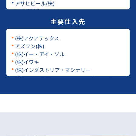
アサヒビール(株)
●
旭有機材(株)
●
味の素エンジニアリング(株)
主要仕入先
●
伊藤忠製糖(株)
●
石塚硝子(株)
●
(株)アクアテックス
●
石原産業(株)
●
アズワン(株)
●
イビデン(株)
●
(株)イー・アイ・ソル
●
(株)イノアックコーポレーション
●
(株)イワキ
●
NGKセラミックデバイス(株)
●
(株)インダストリア・マシナリー
●
NGKファインモールド(株)
●
(株)インテリジェントセンサーテクノロジー
●
NTN(株)
●
(株)エー・アンド・ディ
●
王子ホールディングス(株)
●
(株)岡崎製作所
●
カゴメ(株)
●
京都電子工業(株)
●
花王(株)
●
ケニス(株)
●
川崎重工業(株)
●
コニカミノルタジャパン(株)
●
カヤバ(株)
●
佐竹マルチミクス(株)
●
京セラドキュメントソリューションズ(株)
●
新コスモス電機(株)
●