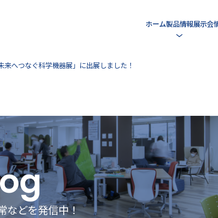
ホーム
製品情報
展示会
未来へつなぐ科学機器展」に出展しました！
log
常などを発信中！