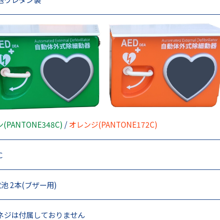
(PANTONE348C)
/
オレンジ(PANTONE172C)
℃
池 2本(ブザー用)
ネジは付属しておりません