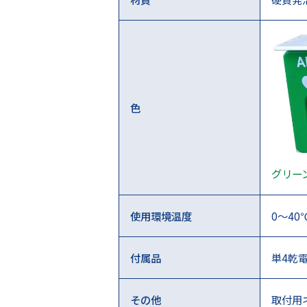
色
グリーン
使用環境温度
0～40
付属品
単4乾電
その他
取付用