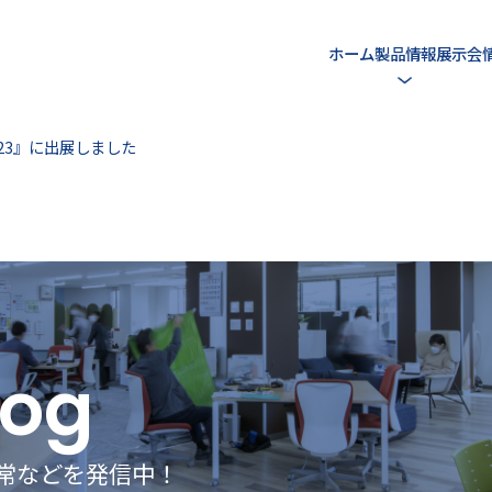
ホーム
製品情報
展示会
23』に出展しました
log
常などを発信中！