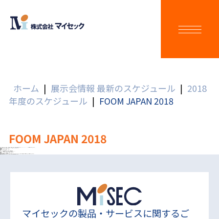
ホーム
|
展示会情報 最新のスケジュール
|
2018
年度のスケジュール
|
FOOM JAPAN 2018
FOOM JAPAN 2018
この度、弊社では6月12日(水)～15日(金)までの3日間、東京ビッグサイトにて開催されます【FOOMA JAPAN 2018】に出展することとなりました。
ご多忙の中大変恐縮ではございますが、弊社ブースにお越しいただければ幸いです。
展示会名
FOOMA JAPAN 2018
開催期間
2018/06/12(水)～15(金)
開催時間
10:00～17:00
会場
東京ビッグサイト 東1～8ホール
弊社ブース
7X-14
ú
タンク配管用ヒーター(テフロン、自己制御型)
出展製品
ú
移送用ヒーター(ホースヒーター、チューブヒーターEX)
ú
ドラム缶・ペール缶・一斗缶ヒーター各種
ú
ジャケット・遠赤外線・シリコンラバーヒーター
見どころ
マイセックの電気ヒーターは実績多数！
安定した温度で保管したい、移送ラインの配管内で固まってトラブルになった、ヒーターを使いたいが既製品では対応できないなどお困りではないですか？
様々な問題を解決してきたマイセックが、設計・製作・施工を通してサポートします。
マイセックの製品・サービスに関するご