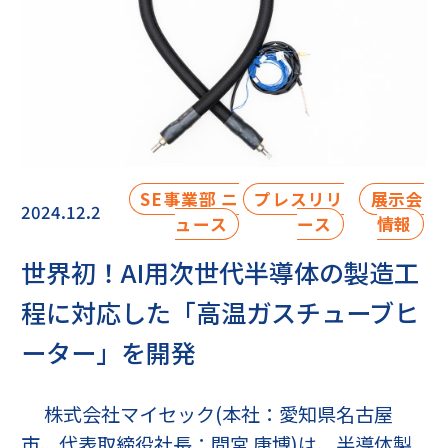
SE事業部 ニ
プレスリリ
展示会
2024.12.2
ュース
ース
情報
世界初！AI用次世代半導体の製造工
程に対応した「高温ガスチューブヒ
ーター」を開発
株式会社マイセック(本社：愛知県名古屋
市、代表取締役社長：間宮 康博)は、半導体製